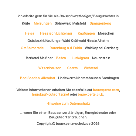
Ich arbeite gern für Sie als
Bausachverständiger
/ Baugutachter in
Körle
Melsungen
Söhrewald Malsfeld
Spangenberg
Helsa
Hessisch Lichtenau
Kaufungen
Morschen
Gutsbezirk Kaufunger Wald Knüllwald Nieste Alheim
Großalmerode
Rotenburg a.d. Fulda
Waldkappel Cornberg
Berkatal Meißner
Bebra
Ludwigsau
Neuenstein
Witzenhausen
Sontra
Wehretal
Bad Sooden-Allendorf
Lindewerra Nentershausen Bornhagen
Weitere Informationen erhalten Sie ebenfalls auf
bauexperte.com
,
hauskauf-gutachter.net
oder
bauexperte.club
.
Hinweise zum Datenschutz
... wenn Sie einen Bausachverständigen, Energieberater oder
Baugutachter brauchen.
Copyright © bauexperte-scholz.de 2025