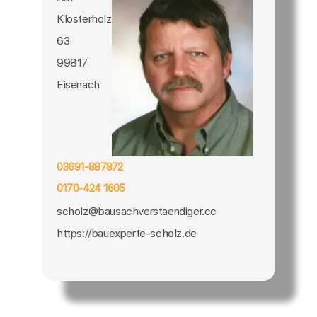
Klosterholz
63
99817
Eisenach
03691-887872
0170-424 1605
scholz@bausachverstaendiger.cc
https://bauexperte-scholz.de