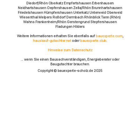
Diedorf/Rhön Oberkatz Empfertshausen Erbenhausen
Neidhartshausen Oepfershausen Zella/Rhön Brunnhartshausen
Friedelshausen Hümpfershausen Unterkatz Unterweid Oberweid
Wiesenthal Melpers Roßdorf Dermbach Rhönblick Tann (Rhön)
Wahns Frankenheim/Rhön Gerstengrund Stepfershausen
Fladungen Hilders
Weitere Informationen erhalten Sie ebenfalls auf
bauexperte.com
,
hauskauf-gutachter.net
oder
bauexperte.club
.
Hinweise zum Datenschutz
... wenn Sie einen Bausachverständigen, Energieberater oder
Baugutachter brauchen.
Copyright © bauexperte-scholz.de 2025