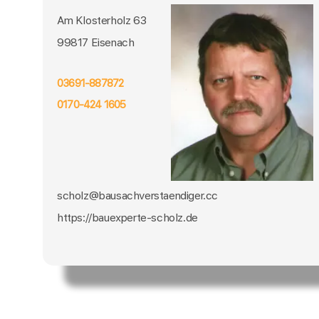
Am Klosterholz 63
99817 Eisenach
03691-887872
0170-424 1605
scholz@bausachverstaendiger.cc
https://bauexperte-scholz.de