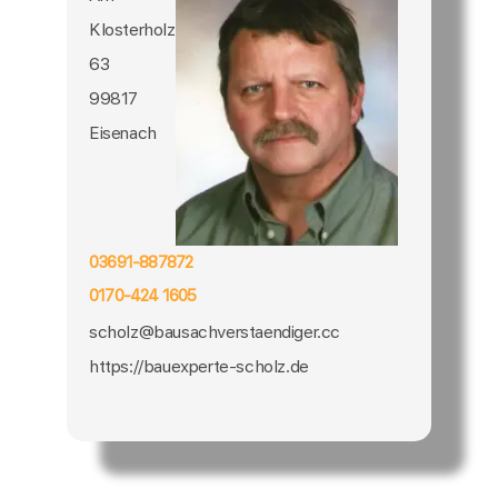
Klosterholz
63
99817
Eisenach
03691-887872
0170-424 1605
scholz@bausachverstaendiger.cc
https://bauexperte-scholz.de