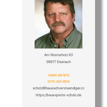
Am Klosterholz 63
99817 Eisenach
03691-887872
0170-424 1605
scholz@bausachverstaendiger.cc
https://bauexperte-scholz.de