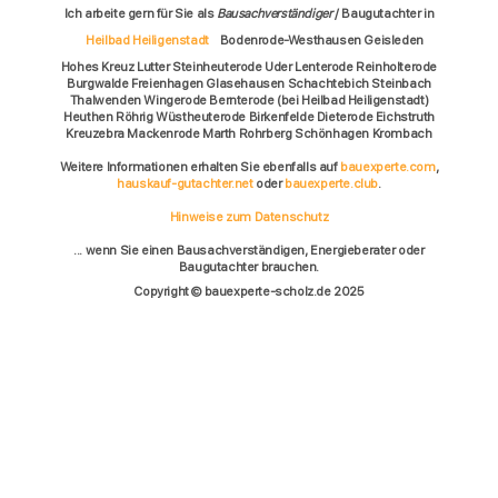
Ich arbeite gern für Sie als
Bausachverständiger
/ Baugutachter in
Heilbad Heiligenstadt
Bodenrode-Westhausen Geisleden
Hohes Kreuz Lutter Steinheuterode Uder Lenterode Reinholterode
Burgwalde Freienhagen Glasehausen Schachtebich Steinbach
Thalwenden Wingerode Bernterode (bei Heilbad Heiligenstadt)
Heuthen Röhrig Wüstheuterode Birkenfelde Dieterode Eichstruth
Kreuzebra Mackenrode Marth Rohrberg Schönhagen Krombach
Weitere Informationen erhalten Sie ebenfalls auf
bauexperte.com
,
hauskauf-gutachter.net
oder
bauexperte.club
.
Hinweise zum Datenschutz
... wenn Sie einen Bausachverständigen, Energieberater oder
Baugutachter brauchen.
Copyright © bauexperte-scholz.de 2025