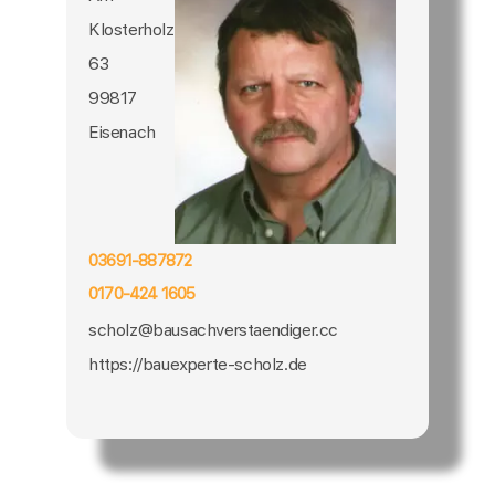
Klosterholz
63
99817
Eisenach
03691-887872
0170-424 1605
scholz@bausachverstaendiger.cc
https://bauexperte-scholz.de