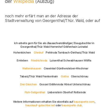
der
Wikipedia
(Auszug)
noch mehr erfärt man an der Adresse der
Stadtverwaltung von Georgenthal/Thür. Wald, oder auf
Ich arbeite gern für Sie als
Bausachverständiger
/ Baugutachter in
Georgenthal/Thür. Wald Herrenhof Gräfenhain Leinatal
Hohenkirchen
Ohrdruf
Petriroda Tambach-Dietharz/Thür. Wald
Emleben
Friedrichroda
Luisenthal Schwabhausen Wölfis
Waltershausen
Crawinkel Günthersleben-Wechmar
Tabarz/Thür. Wald Frankenhain
Gotha
Oberschönau
Drei Gleichen
Gossel Gräfenroda Hörsel Unterschönau
Floh-Seligenthal
Liebenstein Oberhof Rotterode
Weitere Informationen erhalten Sie ebenfalls auf
bauexperte.com
,
hauskauf-gutachter.net
oder
bauexperte.club
.