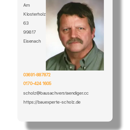
Am
Klosterholz
63
99817
Eisenach
03691-887872
0170-424 1605
scholz@bausachverstaendiger.cc
https://bauexperte-scholz.de