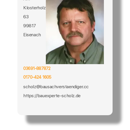
Klosterholz
63
99817
Eisenach
03691-887872
0170-424 1605
scholz@bausachverstaendiger.cc
https://bauexperte-scholz.de