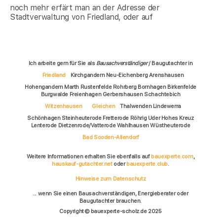
noch mehr erfärt man an der Adresse der
Stadtverwaltung von Friedland, oder auf
Ich arbeite gern für Sie als
Bausachverständiger
/ Baugutachter in
Friedland
Kirchgandern Neu-Eichenberg Arenshausen
Hohengandern Marth Rustenfelde Rohrberg Bornhagen Birkenfelde
Burgwalde Freienhagen Gerbershausen Schachtebich
Witzenhausen
Gleichen
Thalwenden Lindewerra
Schönhagen Steinheuterode Fretterode Röhrig Uder Hohes Kreuz
Lenterode Dietzenrode/Vatterode Wahlhausen Wüstheuterode
Bad Sooden-Allendorf
Weitere Informationen erhalten Sie ebenfalls auf
bauexperte.com
,
hauskauf-gutachter.net
oder
bauexperte.club
.
Hinweise zum Datenschutz
... wenn Sie einen Bausachverständigen, Energieberater oder
Baugutachter brauchen.
Copyright © bauexperte-scholz.de 2025