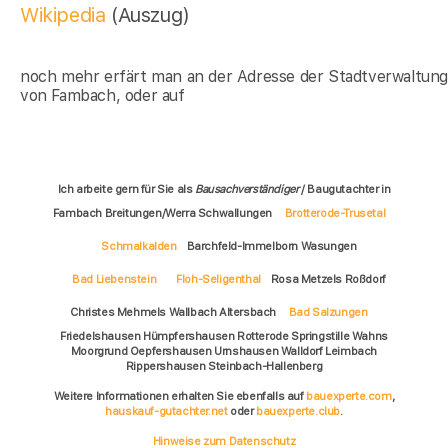
Wikipedia
(Auszug)
noch mehr erfärt man an der Adresse der Stadtverwaltun
von Fambach, oder auf
Ich arbeite gern für Sie als
Bausachverständiger
/ Baugutachter in
Fambach Breitungen/Werra Schwallungen
Brotterode-Trusetal
Schmalkalden
Barchfeld-Immelborn Wasungen
Bad Liebenstein
Floh-Seligenthal
Rosa Metzels Roßdorf
Christes Mehmels Wallbach Altersbach
Bad Salzungen
Friedelshausen Hümpfershausen Rotterode Springstille Wahns
Moorgrund Oepfershausen Urnshausen Walldorf Leimbach
Rippershausen Steinbach-Hallenberg
Weitere Informationen erhalten Sie ebenfalls auf
bauexperte.com
,
hauskauf-gutachter.net
oder
bauexperte.club
.
Hinweise zum Datenschutz