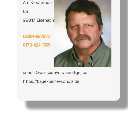
Am Klosterholz
63
99817 Eisenach
03691-887872
0170-424 1605
scholz@bausachverstaendiger.cc
https://bauexperte-scholz.de