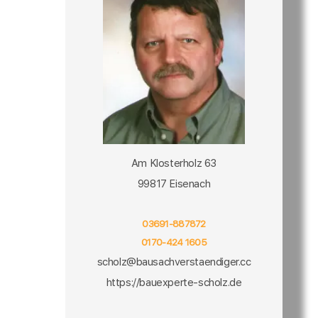
Am Klosterholz 63
99817 Eisenach
03691-887872
0170-424 1605
scholz@bausachverstaendiger.cc
https://bauexperte-scholz.de