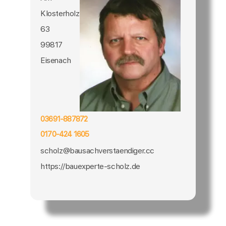
Klosterholz
63
99817
Eisenach
03691-887872
0170-424 1605
scholz@bausachverstaendiger.cc
https://bauexperte-scholz.de