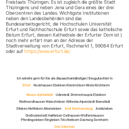
Freistaats Thüringen. Es ist zugleich die größte Stadt
Thüringens und neben Jena und Gera eines der drei
Oberzentren des Landes. Wichtigste Institutionen
neben den Landesbehörden sind das
Bundesarbeitsgericht, die Hochschulen Universität
Erfurt und Fachhochschule Erfurt sowie das katholische
Bistum Erfurt, dessen Kathedrale der Erfurter Dom ist )
noch mehr erfärt man an der Adresse der
Stadtverwaltung von Erfurt, Fischmarkt 1, 99084 Erfurt
oder auf
https://www.erfurt.de/
Ich arbeite gern für Sie als
Bausachverständiger
/ Baugutachter in
Erfurt
Rockhausen Elxleben Kleinmölsen Nöda Kirchheim
Nesse-Apfelstädt
Udestedt Zimmernsupra Elxleben
Riethnordhausen Walschleben Witterda Alperstedt Bienstädt
Elleben Nottleben Alkersleben
Amt Wachsenburg
Andisleben
Großrudestedt Haßleben Osthausen-Wülfershausen
Pferdingsleben Ringleben Tröchtelborn Dachwig Dornheim
Drei Gleichen