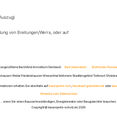
Auszug)
tung von Breitungen/Werra, oder auf
eitungen/Werra Barchfeld-Immelborn Fambach
Bad Liebenstein
Brotterode-Truseta
usen Weilar Friedelshausen Wiesenthal Mehmels Stadtlengsfeld Tiefenort Christe
rmationen erhalten Sie ebenfalls auf
bauexperte.com
,
hauskauf-gutachter.net
oder
bau
Hinweise zum Datenschutz
... wenn Sie einen Bausachverständigen, Energieberater oder Baugutachter brauchen.
Copyright © bauexperte-scholz.de 2025