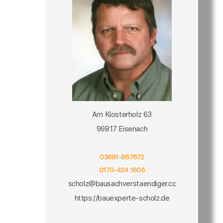
Am Klosterholz 63
99817 Eisenach
03691-887872
0170-424 1605
scholz@bausachverstaendiger.cc
https://bauexperte-scholz.de