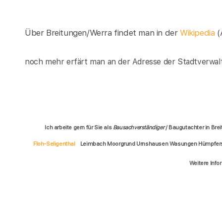
Über Breitungen/Werra findet man in der
Wikipedia
(
noch mehr erfärt man an der Adresse der Stadtverwal
Ich arbeite gern für Sie als
Bausachverständiger
/ Baugutachter in Br
Floh-Seligenthal
Leimbach Moorgrund Urnshausen Wasungen Hümpfersha
Weitere Info