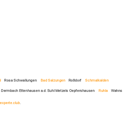
l
Rosa Schwallungen
Bad Salzungen
Roßdorf
Schmalkalden
s Dermbach Ettenhausen a.d. Suhl Metzels Oepfershausen
Ruhla
Wahns
experte.club
.