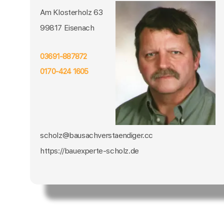
Am Klosterholz 63
99817 Eisenach
03691-887872
0170-424 1605
scholz@bausachverstaendiger.cc
https://bauexperte-scholz.de