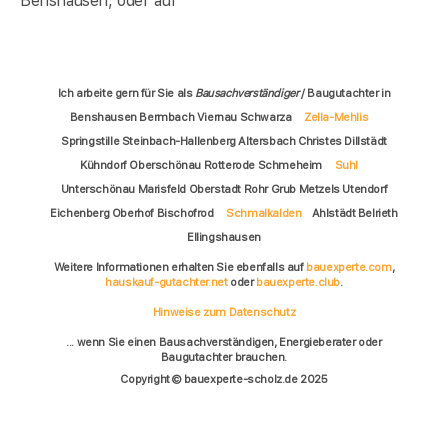
Benshausen, oder auf
Ich arbeite gern für Sie als
Bausachverständiger
/ Baugutachter in
Benshausen Bermbach Viernau Schwarza
Zella-Mehlis
Springstille Steinbach-Hallenberg Altersbach Christes Dillstädt
Kühndorf Oberschönau Rotterode Schmeheim
Suhl
Unterschönau Marisfeld Oberstadt Rohr Grub Metzels Utendorf
Eichenberg Oberhof Bischofrod
Schmalkalden
Ahlstädt Belrieth
Ellingshausen
Weitere Informationen erhalten Sie ebenfalls auf
bauexperte.com
,
hauskauf-gutachter.net
oder
bauexperte.club
.
Hinweise zum Datenschutz
... wenn Sie einen Bausachverständigen, Energieberater oder
Baugutachter brauchen.
Copyright © bauexperte-scholz.de 2025