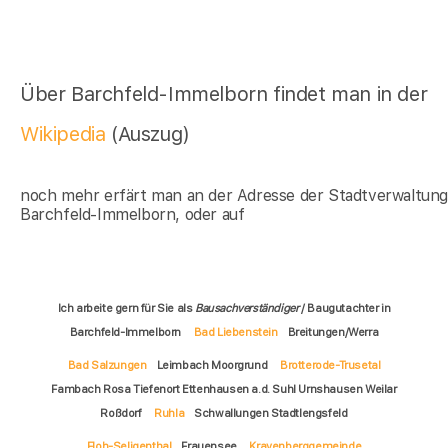
Über Barchfeld-Immelborn findet man in der
Wikipedia
(Auszug)
noch mehr erfärt man an der Adresse der Stadtverwaltun
Barchfeld-Immelborn, oder auf
Ich arbeite gern für Sie als
Bausachverständiger
/ Baugutachter in
Barchfeld-Immelborn
Bad Liebenstein
Breitungen/Werra
Bad Salzungen
Leimbach Moorgrund
Brotterode-Trusetal
Fambach Rosa Tiefenort Ettenhausen a.d. Suhl Urnshausen Weilar
Roßdorf
Ruhla
Schwallungen Stadtlengsfeld
Floh-Seligenthal
Frauensee
Krayenberggemeinde