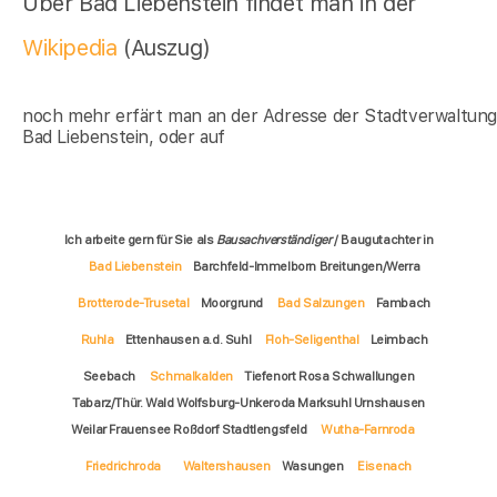
Über Bad Liebenstein findet man in der
Wikipedia
(Auszug)
noch mehr erfärt man an der Adresse der Stadtverwaltun
Bad Liebenstein, oder auf
Ich arbeite gern für Sie als
Bausachverständiger
/ Baugutachter in
Bad Liebenstein
Barchfeld-Immelborn Breitungen/Werra
Brotterode-Trusetal
Moorgrund
Bad Salzungen
Fambach
Ruhla
Ettenhausen a.d. Suhl
Floh-Seligenthal
Leimbach
Seebach
Schmalkalden
Tiefenort Rosa Schwallungen
Tabarz/Thür. Wald Wolfsburg-Unkeroda Marksuhl Urnshausen
Weilar Frauensee Roßdorf Stadtlengsfeld
Wutha-Farnroda
Friedrichroda
Waltershausen
Wasungen
Eisenach