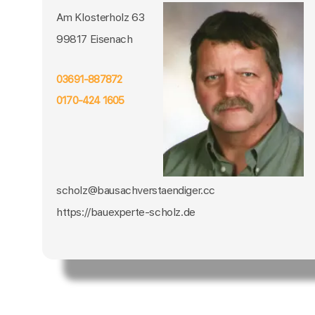
Am Klosterholz 63
99817 Eisenach
03691-887872
0170-424 1605
scholz@bausachverstaendiger.cc
https://bauexperte-scholz.de