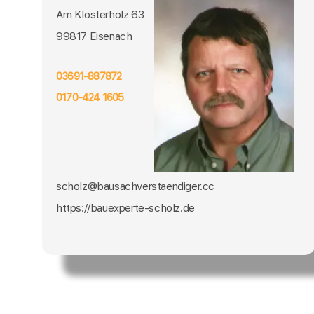
Am Klosterholz 63
99817 Eisenach
03691-887872
0170-424 1605
scholz@bausachverstaendiger.cc
https://bauexperte-scholz.de