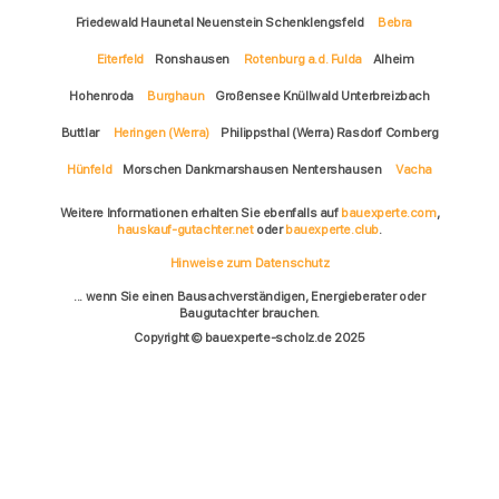
Friedewald Haunetal Neuenstein Schenklengsfeld
Bebra
Eiterfeld
Ronshausen
Rotenburg a.d. Fulda
Alheim
Hohenroda
Burghaun
Großensee Knüllwald Unterbreizbach
Buttlar
Heringen (Werra)
Philippsthal (Werra) Rasdorf Cornberg
Hünfeld
Morschen Dankmarshausen Nentershausen
Vacha
Weitere Informationen erhalten Sie ebenfalls auf
bauexperte.com
,
hauskauf-gutachter.net
oder
bauexperte.club
.
Hinweise zum Datenschutz
... wenn Sie einen Bausachverständigen, Energieberater oder
Baugutachter brauchen.
Copyright © bauexperte-scholz.de 2025