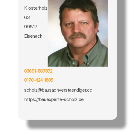
Klosterholz
63
99817
Eisenach
03691-887872
0170-424 1605
scholz@bausachverstaendiger.cc
https://bauexperte-scholz.de