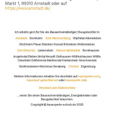
Markt 1, 99310 Arnstadt oder auf
https://www.arnstadt.de/
Ich arbeite gern für Sie als
Bausachverständiger
/ Baugutachter in
Arnstadt
Dornheim
Amt Wachsenburg
Wipfratal Alkersleben
Kirchheim Plaue Elxleben Gossel Bösleben-Wüllersleben
Drei Gleichen
Liebenstein
Nesse-Apfelstädt
Rockhausen
Angelroda Elleben Ilmtal Neusiß Osthausen-Wülfershausen Wölfis
Crawinkel Gräfenroda Martinroda Frankenhain Geschwenda
Günthersleben-Wechmar Geraberg
Ohrdruf
Elgersburg
Weitere Informationen erhalten Sie ebenfalls auf
bauexperte.com
,
hauskauf-gutachter.net
oder
bauexperte.club
.
Hinweise zum Datenschutz
... wenn Sie einen Bausachverständigen, Energieberater oder
Baugutachter brauchen.
Copyright © bauexperte-scholz.de 2025