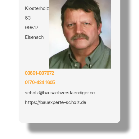
Klosterholz
63
99817
Eisenach
03691-887872
0170-424 1605
scholz@bausachverstaendiger.cc
https://bauexperte-scholz.de