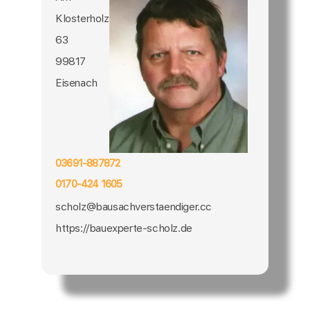
Klosterholz
63
99817
Eisenach
03691-887872
0170-424 1605
scholz@bausachverstaendiger.cc
https://bauexperte-scholz.de